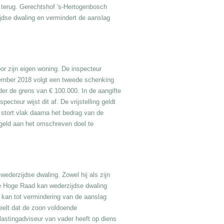
d terug. Gerechtshof 's-Hertogenbosch
ijdse dwaling en vermindert de aanslag
r zijn eigen woning. De inspecteur
ecember 2018 volgt een tweede schenking
der de grens van € 100.000. In de aangifte
ecteur wijst dit af. De vrijstelling geldt
 stort vlak daarna het bedrag van de
et geld aan het omschreven doel te
ederzijdse dwaling. Zowel hij als zijn
de Hoge Raad kan wederzijdse dwaling
 kan tot vermindering van de aanslag
deelt dat de zoon voldoende
lastingadviseur van vader heeft op diens