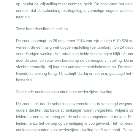
op, omdat de vrijstelling maar eenmaal geldt. De zoon stort het gel
oordeelt dat de schenking rechtsgeldig is vernietigd wegens wederz
naar nihil.
Twee keer dezelfde vrijstelling
De zoon ontvangt op 26 december 2014 van zijn ouders € 70.624 voo
verleent de eenmalig verhoogde vrijstelling (de jubelton). Op 24 d
voor de eigen woning. Het totaal van beide schenkingen blijft nét on
doet de zoon opnieuw een beroep op de verhoogde vrijstelling. De insp
slechts eenmalig. Hij legt een aanslag schenkbelasting op. De zoon
tweede schenking terug. Hij schrijft dat hij er niet in is geslaagd h
besteden.
Voldoende aanknopingspunten voor wederzijdse dwaling
De zoon stelt dat de schenkingsovereenkomst is vernietigd wegens w
ouders dachten dat beide schenkingen waren vrijgesteld. Volgens 
leiden tot een verplichting om de schenking ongedaan te maken. Dit
leiden, tenzij het beroep op vernietiging is voorgewend. Het hof oor
aanknopingspunten voor wederzijdse dwaling heeft verschaft. De be